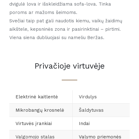
dvigulė lova ir išskleidžiama sofa-lova. Tinka
poroms ar mažoms šeimoms.
Svečiai taip pat gali naudotis kiemu, vaikų žaidimų
aikštele, kepsninės zona ir pasirinktinai – pirtimi.
Viena siena dubliuojasi su nameliu Beržas.
Privačioje virtuvėje
Elektrinė kaitlentė
Virdulys
Mikrobangų krosnelė
Šaldytuvas
Virtuvės įrankiai
Indai
Valgomojo stalas
Valymo priemonės