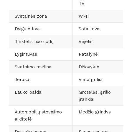
TV
Svetainės zona
Wi-Fi
Dvigulė lova
Sofa-lova
Tinklelis nuo uodų
Vėjelis
Lygintuvas
Patalynė
Skalbimo mašina
Džiovyklė
Terasa
Vieta griliui
Lauko baldai
Grotelės, grilio
įrankiai
Automobilių stovėjimo
Medžio grindys
aikštelė
Dviračių nuoma
Saunos nuoma